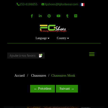
153-6186855
fgshoes@fgfootwear.com
Language
Country
Basculer la
Accueil
Chaussures
Chaussures Monk
← Précédent
Suivant →