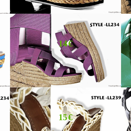
14 €
15 €