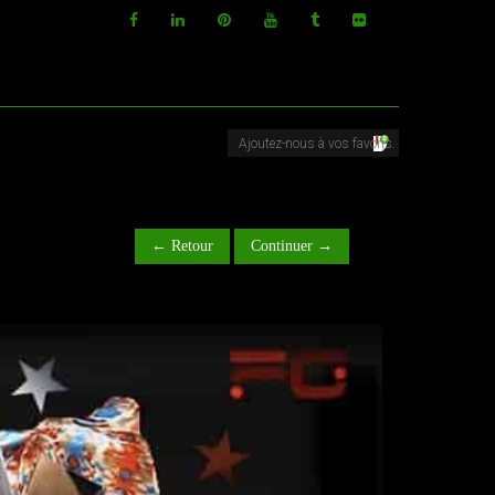
← Retour
Continuer →