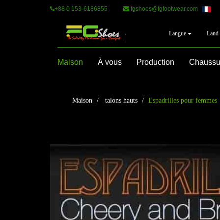
+88 0 153-6186855
fgshoes@fgfootwear.com
Langue
Land
Maison
À vous
Production
Chaussu
Maison
talons hauts
Espadrilles pour femmes