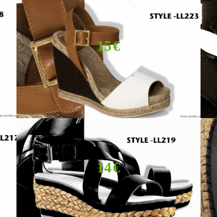
15 €
14 €