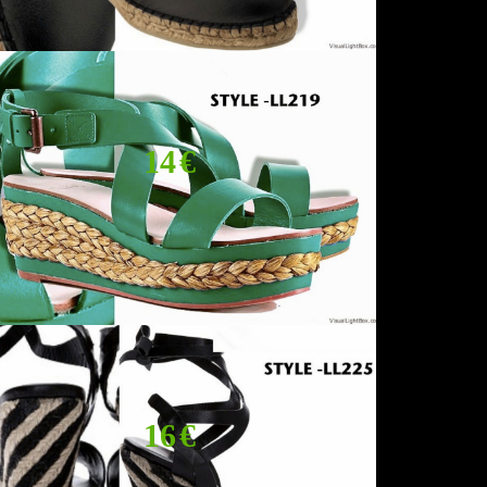
14 €
16 €