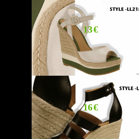
13 €
16 €