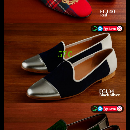
Save
57 €
Save