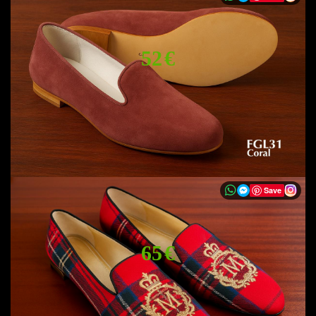
52 €
Save
65 €