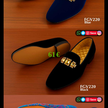
Save
61 €
Save