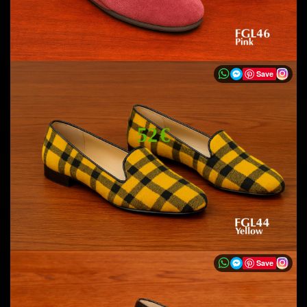
Save
52 €
Save