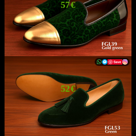
57 €
Save
52 €