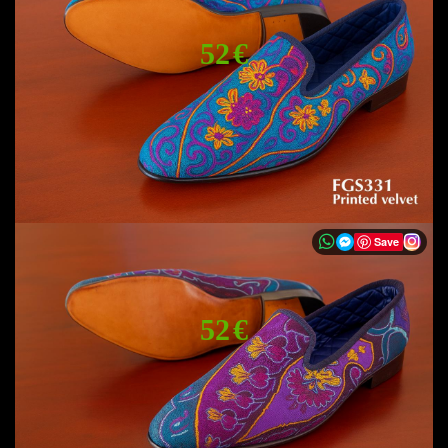
52 €
Save
52 €