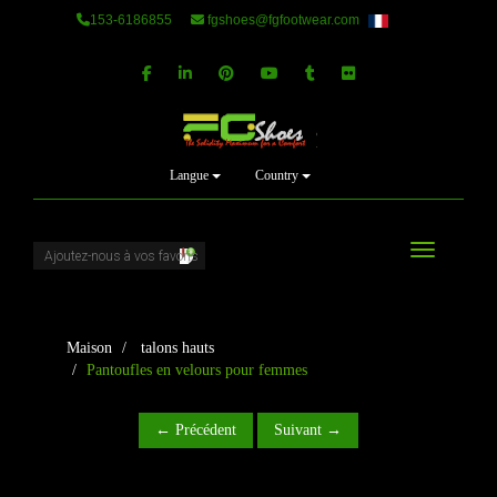
153-6186855
fgshoes@fgfootwear.com
Langue
Country
Basculer la
Maison
talons hauts
Pantoufles en velours pour femmes
← Précédent
Suivant →