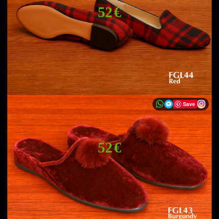
52 €
Save
52 €