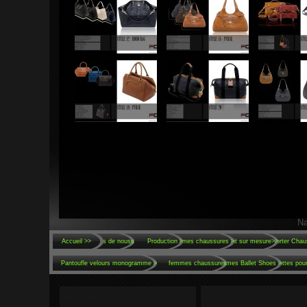
Na
Accueil >>
À propos de nouss
Production
>
Hommes chaussures >
fait sur mesure>>
Prêt-à-porter Chau
Pantoufle velours monogramme
>
femmes chaussures
Femmes Ballet Shoes >
Bottes pou