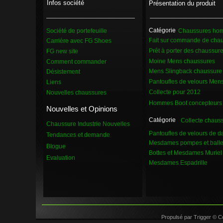
Infos société
Présentation du produit
Catégorie
Société de portefeuille
Chaussures ho
Fait sur commande de cha
Carrière avec FG Shoes
Prêt à porter des chaussur
FG new site
Moine Mens chaussures
Comment commander
Mens Slingback chaussure
Désistement
Pantoufles de velours Mens
Liens
Collecte pour 2012
Nouvelles chaussures
Hommes Boot concepteurs
Nouvelles et Opinions
Catégorie
Collecte chaus
Chaussure Industrie Nouvelles
Pantoufles de velours de 
Tendances et demande
Mesdames pompes et balle
Blogue
Bottes et Mesdames Muriel
Evaluation
Mesdames Espadrille
Propulsé par Trigger © C