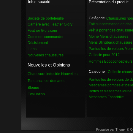
Infos société
Présentation du produit
Catégorie
Société de portefeuille
Chaussures ho
Fait sur commande de cha
Carrière avec Feather Glory
Prêt à porter des chaussur
Feather Glory.com
Moine Mens chaussures
Comment commander
Mens Slingback chaussure
Désistement
Pantoufles de velours Mens
Liens
Collecte pour 2012
Nouvelles chaussures
Hommes Boot concepteurs
Nouvelles et Opinions
Catégorie
Collecte chaus
Chaussure Industrie Nouvelles
Pantoufles de velours de 
Tendances et demande
Mesdames pompes et balle
Blogue
Bottes et Mesdames Muriel
Evaluation
Mesdames Espadrille
Propulsé par Trigger © C