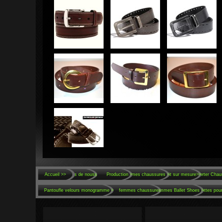
Accueil >>
À propos de nouss
Production
>
Hommes chaussures >
fait sur mesure>>
Prêt-à-porter Chau
Pantoufle velours monogramme
>
femmes chaussures
Femmes Ballet Shoes >
Bottes pou